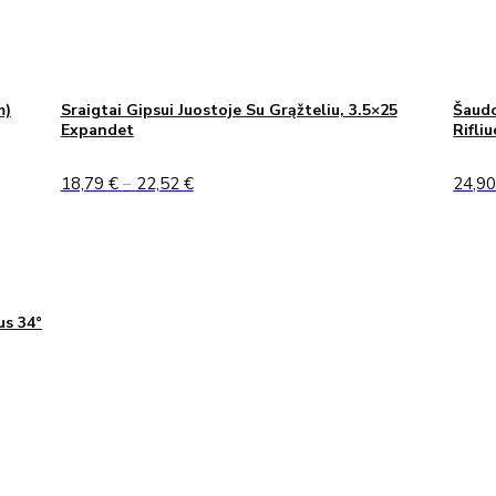
m)
Sraigtai Gipsui Juostoje Su Grąžteliu, 3.5×25
Šaudo
Expandet
Rifli
Price
18,79
€
–
22,52
€
24,9
range:
18,79 €
through
22,52 €
us 34°