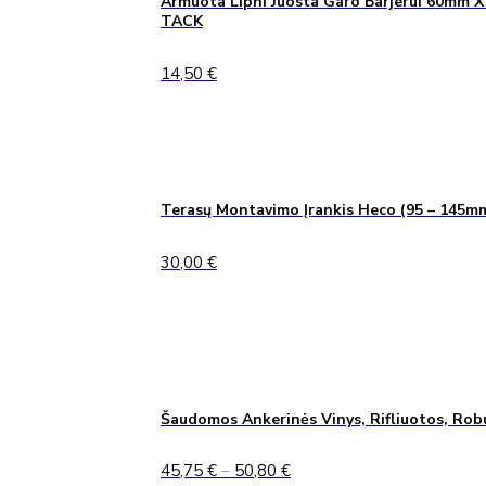
Armuota Lipni Juosta Garo Barjerui 60mm X
TACK
14,50
€
Terasų Montavimo Įrankis Heco (95 – 145m
30,00
€
Šaudomos Ankerinės Vinys, Rifliuotos, Rob
Price
45,75
€
–
50,80
€