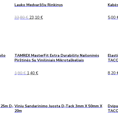
Lauko Medvaržčiu Rinkinys
Kabės
Original
Current
33,80
€
23,10
€
5,00
price
price
was:
is:
33,80 €.
23,10 €.
ilo
TAMREX MasterFit Extra Durability Nailoninės
Elast
Pirštinės Su Viniliniais Mikrotaškeliais
TACO
Original
Current
1,90
€
1,40
€
8,20
price
price
was:
is:
1,90 €.
1,40 €.
 25m D-
Vinių Sandarinimo Juosta D-Tack 3mm X 50mm X
Dvipu
20m
TAC