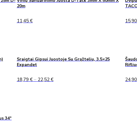
 25m D-
Vinių Sandarinimo Juosta D-Tack 3mm X 50mm X
Dvipu
20m
TAC
11,45
€
15,9
m)
Sraigtai Gipsui Juostoje Su Grąžteliu, 3.5×25
Šaudo
Expandet
Rifli
Price
18,79
€
–
22,52
€
24,9
range:
18,79 €
through
22,52 €
us 34°