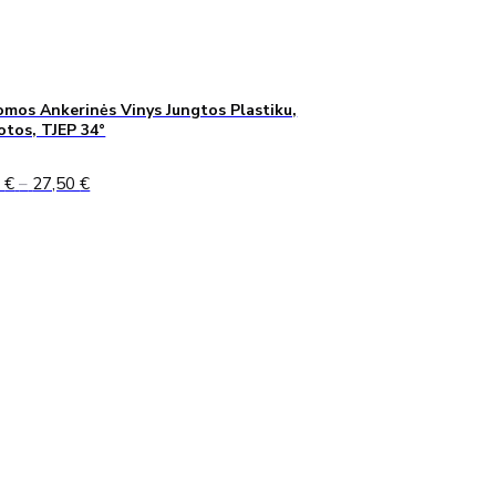
mos Ankerinės Vinys Jungtos Plastiku,
uotos, TJEP 34°
Price
0
€
–
27,50
€
range:
24,90 €
through
27,50 €