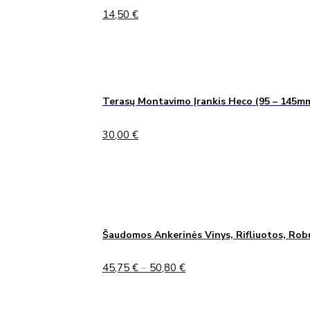
14,50
€
Terasų Montavimo Įrankis Heco (95 – 145m
30,00
€
Šaudomos Ankerinės Vinys, Rifliuotos, Rob
Price
45,75
€
–
50,80
€
range:
45,75 €
through