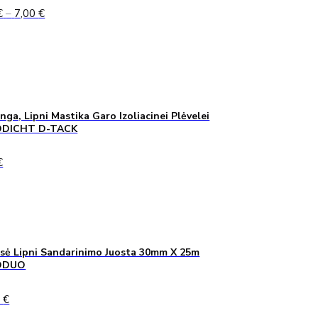
Price
€
–
7,00
€
range:
5,00 €
through
7,00 €
inga, Lipni Mastika Garo Izoliacinei Plėvelei
DICHT D-TACK
€
sė Lipni Sandarinimo Juosta 30mm X 25m
ODUO
0
€