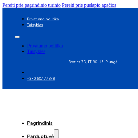
Pereiti prie pagrindinio turinio
Pereiti prie puslapio apačios
Privatumo politika
Taisyklės
Privatumo politika
Taisyklės
Stoties 7D, LT-90115, Plungė
+370 607 77878
Pagrindinis
Parduotuvė