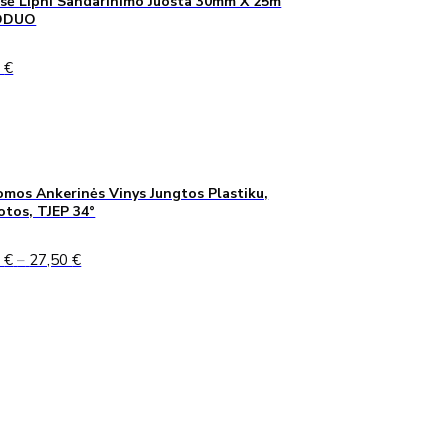
sė Lipni Sandarinimo Juosta 30mm X 25m
ODUO
0
€
mos Ankerinės Vinys Jungtos Plastiku,
uotos, TJEP 34°
Price
0
€
–
27,50
€
range:
24,90 €
through
27,50 €