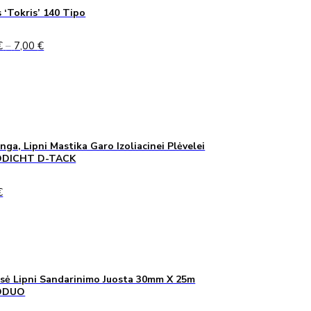
 ‘Tokris’ 140 Tipo
Price
€
–
7,00
€
range:
5,00 €
through
7,00 €
inga, Lipni Mastika Garo Izoliacinei Plėvelei
DICHT D-TACK
€
sė Lipni Sandarinimo Juosta 30mm X 25m
ODUO