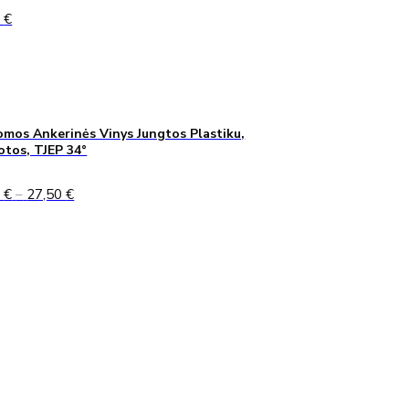
0
€
mos Ankerinės Vinys Jungtos Plastiku,
uotos, TJEP 34°
Price
0
€
–
27,50
€
range:
24,90 €
through
27,50 €