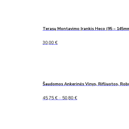
Terasų Montavimo Įrankis Heco (95 – 145m
30,00
€
Šaudomos Ankerinės Vinys, Rifliuotos, Rob
Price
45,75
€
–
50,80
€
range:
45,75 €
through
50,80 €