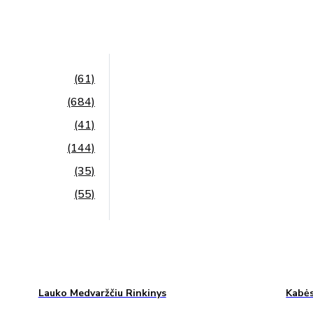
(61)
(684)
(41)
(144)
(35)
(55)
Lauko Medvaržčiu Rinkinys
Kabės