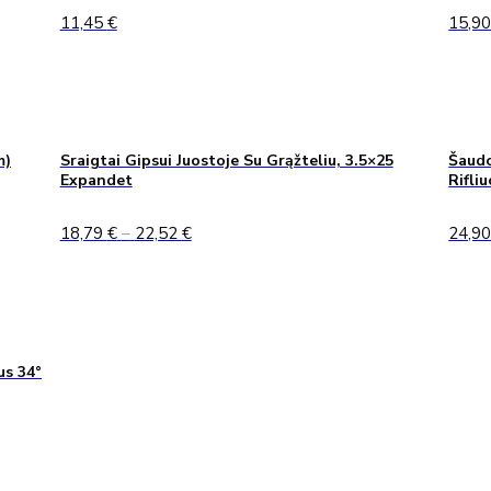
11,45
€
15,9
m)
Sraigtai Gipsui Juostoje Su Grąžteliu, 3.5×25
Šaudo
Expandet
Rifli
Price
18,79
€
–
22,52
€
24,9
range:
18,79 €
through
22,52 €
us 34°