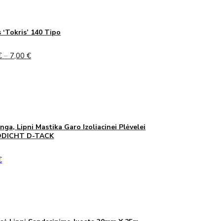
 ‘Tokris’ 140 Tipo
Price
€
–
7,00
€
range:
5,00 €
through
7,00 €
inga, Lipni Mastika Garo Izoliacinei Plėvelei
DICHT D-TACK
€