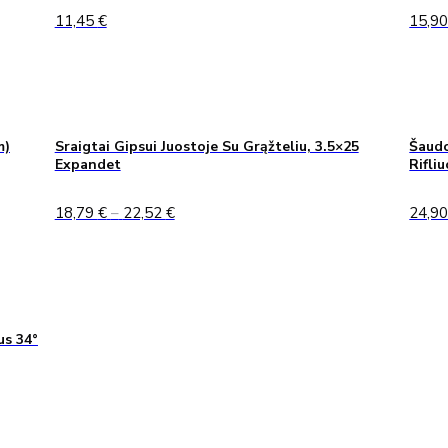
11,45
€
15,9
m)
Sraigtai Gipsui Juostoje Su Grąžteliu, 3.5×25
Šaudo
Expandet
Rifli
Price
18,79
€
–
22,52
€
24,9
range:
18,79 €
through
22,52 €
us 34°