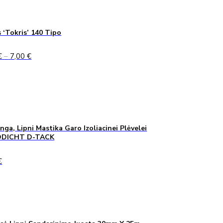
 ‘Tokris’ 140 Tipo
Price
€
–
7,00
€
range:
5,00 €
through
7,00 €
inga, Lipni Mastika Garo Izoliacinei Plėvelei
DICHT D-TACK
€