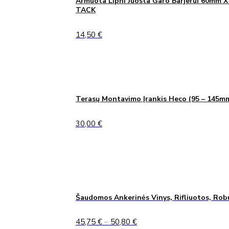
Armuota Lipni Juosta Garo Barjerui 60mm X
TACK
14,50
€
Terasų Montavimo Įrankis Heco (95 – 145m
30,00
€
Šaudomos Ankerinės Vinys, Rifliuotos, Rob
Price
45,75
€
–
50,80
€