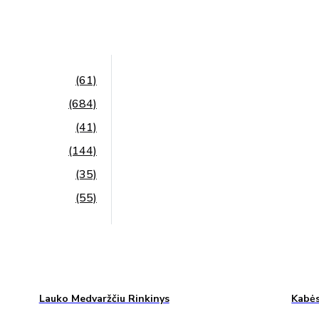
(61)
(684)
(41)
(144)
(35)
(55)
Lauko Medvaržčiu Rinkinys
Kabės