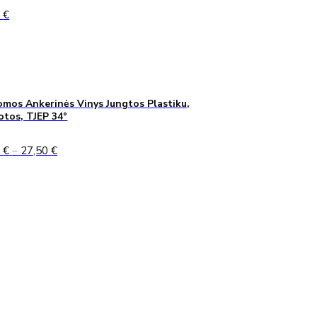
0
€
mos Ankerinės Vinys Jungtos Plastiku,
uotos, TJEP 34°
Price
0
€
–
27,50
€
range:
24,90 €
through
27,50 €