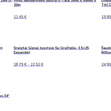
 25m D-
Vinių Sandarinimo Juosta D-Tack 3mm X 50mm X
Dvipu
20m
TAC
11,45
€
15,9
m)
Sraigtai Gipsui Juostoje Su Grąžteliu, 3.5×25
Šaudo
Expandet
Rifli
Price
18,79
€
–
22,52
€
24,9
range:
18,79 €
through
22,52 €
us 34°