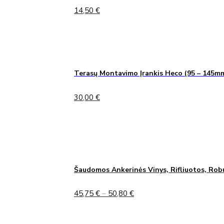
14,50
€
Terasų Montavimo Įrankis Heco (95 – 145m
30,00
€
Šaudomos Ankerinės Vinys, Rifliuotos, Rob
Price
45,75
€
–
50,80
€
range:
45,75 €
through