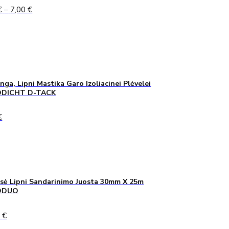
Price
€
–
7,00
€
range:
5,00 €
through
7,00 €
inga, Lipni Mastika Garo Izoliacinei Plėvelei
DICHT D-TACK
€
sė Lipni Sandarinimo Juosta 30mm X 25m
ODUO
0
€