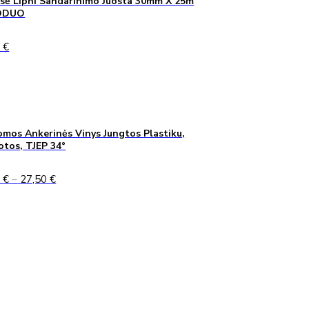
sė Lipni Sandarinimo Juosta 30mm X 25m
ODUO
0
€
mos Ankerinės Vinys Jungtos Plastiku,
uotos, TJEP 34°
Price
0
€
–
27,50
€
range:
24,90 €
through
27,50 €