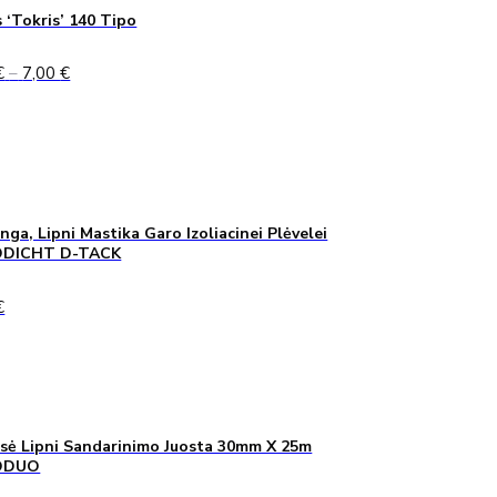
 ‘Tokris’ 140 Tipo
Price
€
–
7,00
€
range:
5,00 €
through
7,00 €
inga, Lipni Mastika Garo Izoliacinei Plėvelei
DICHT D-TACK
€
sė Lipni Sandarinimo Juosta 30mm X 25m
ODUO