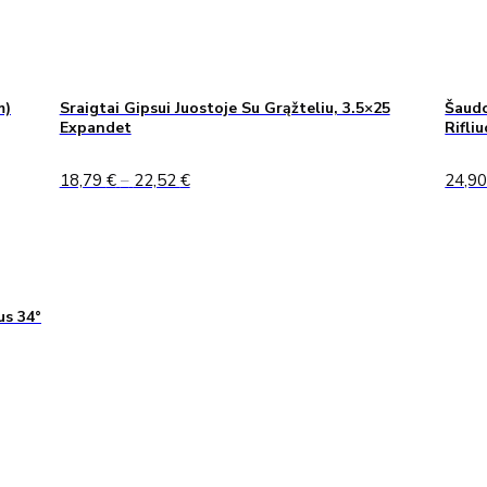
m)
Sraigtai Gipsui Juostoje Su Grąžteliu, 3.5×25
Šaudo
Expandet
Rifli
Price
18,79
€
–
22,52
€
24,9
range:
18,79 €
through
22,52 €
us 34°