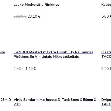
Lauko Medvaržčiu Rinkinys
Kabės
Original
Current
33,80
€
23,10
€
5,00
price
price
was:
is:
33,80 €.
23,10 €.
ilo
TAMREX MasterFit Extra Durability Nailoninės
Elast
Pirštinės Su Viniliniais Mikrotaškeliais
TACO
Original
Current
1,90
€
1,40
€
8,20
price
price
was:
is:
1,90 €.
1,40 €.
 25m D-
Vinių Sandarinimo Juosta D-Tack 3mm X 50mm X
Dvipu
20m
TAC