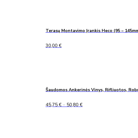
Terasų Montavimo Įrankis Heco (95 – 145m
30,00
€
Šaudomos Ankerinės Vinys, Rifliuotos, Rob
Price
45,75
€
–
50,80
€
range:
45,75 €
through
50,80 €