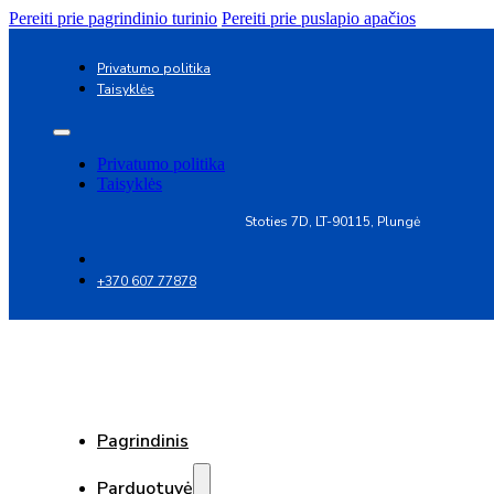
Pereiti prie pagrindinio turinio
Pereiti prie puslapio apačios
Privatumo politika
Taisyklės
Privatumo politika
Taisyklės
Stoties 7D, LT-90115, Plungė
+370 607 77878
Pagrindinis
Parduotuvė