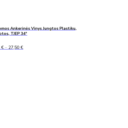
mos Ankerinės Vinys Jungtos Plastiku,
uotos, TJEP 34°
Price
0
€
–
27,50
€
range:
24,90 €
through
27,50 €