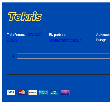
Telefonas:
+370 607
El. paštas:
Adresas
77878
pardavimai@tokris.lt
Plungė