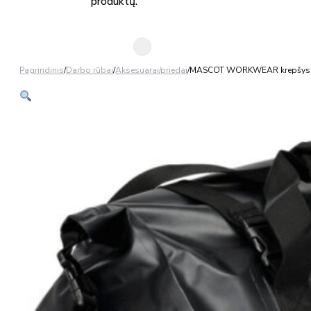
produktų.
Pagrindinis
/
Darbo rūbai
/
Aksesuarai/priedai
/
MASCOT WORKWEAR krepšys