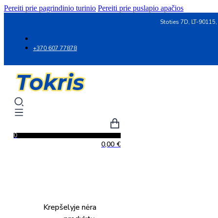
Pereiti prie pagrindinio turinio
Pereiti prie puslapio apačios
Stoties 7D, LT-90115,
+370 607 77878
0
0,00
€
Krepšelyje nėra