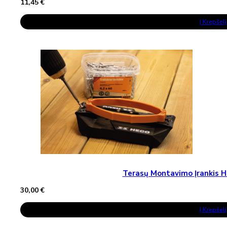
11,45
€
Į Krepšelį
Terasų Montavimo Įrankis H
30,00
€
Į Krepšelį