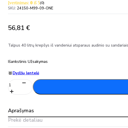
Įvertinimas:
0
iš 5
(0)
SKU:
24150-M99-09-ONE
56,81
€
Talpus 40 litrų krepšys iš vandeniui atsparaus audinio su sandariai
Išankstinis Užsakymas
Dydžių lentelė
produkto
kiekis:
MASCOT
WORKWEAR
krepšys
Aprašymas
24150-
M99
Prekė detaliau
MASCOT®