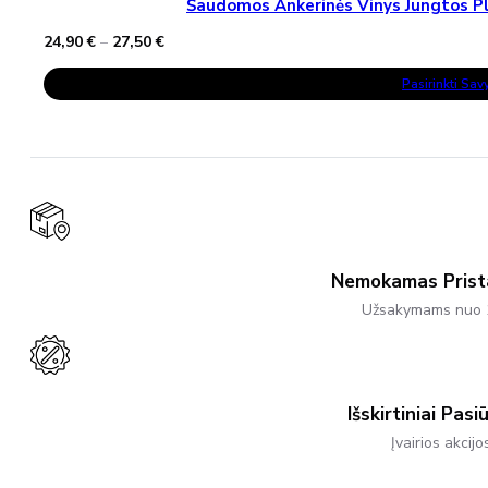
Šaudomos Ankerinės Vinys Jungtos Pla
Price
24,90
€
–
27,50
€
range:
This
24,90 €
Pasirinkti Sa
Product
through
Has
27,50 €
Multiple
Variants.
The
Options
May
Be
Chosen
On
The
Product
Nemokamas Pris
Page
Užsakymams nuo 
Išskirtiniai Pasi
Įvairios akcijo