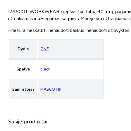
MASCOT WORKWEAR krepšys turi talpą 40 litrų, pagamintas iš
užlenkiamas ir užsegamas sagtimis. Išorėje yra užtraukiama k
Priežiūra: neskalbti, nenaudoti baliklio, nenaudoti džiovyklės
Dydis
ONE
Spalva
black
Gamintojas
MASCOT®
Susiję produktai