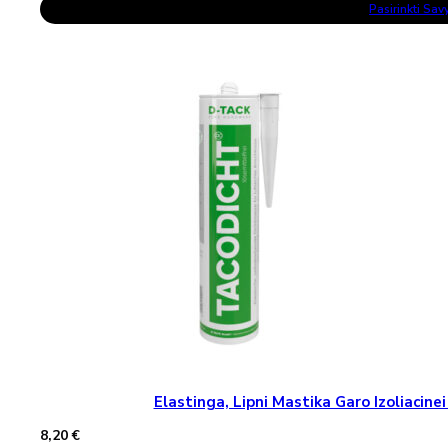
was:
is:
Pasirinkti Sa
Product
1,40 €.
1,03 €.
Has
Multiple
Variants.
The
Options
May
Be
Chosen
On
The
Product
Page
Elastinga, Lipni Mastika Garo Izoliaci
8,20
€