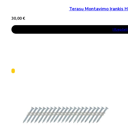
Terasų Montavimo Įrankis H
30,00
€
Į Krepšelį