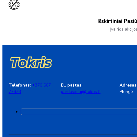
Išskirtiniai Pasi
Įvairios akcijo
Telefonas:
+370 607
El. paštas:
Adresas
77878
pardavimai@tokris.lt
Plungė