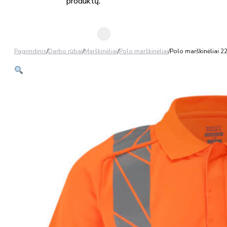
produktų.
Pagrindinis
/
Darbo rūbai
/
Marškinėliai
/
Polo marškinėliai
/
Polo marškinėliai