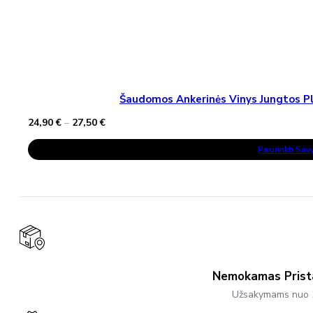
Šaudomos Ankerinės Vinys Jungtos Pla
Price
24,90
€
–
27,50
€
range:
This
24,90 €
Pasirinkti Sa
Product
through
Has
27,50 €
Multiple
Variants.
The
Options
May
Be
Chosen
On
The
Product
Nemokamas Pris
Page
Užsakymams nuo 