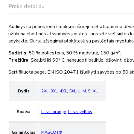
MASCOT®
Prekė detaliau
Audinys su poliesterio sluoksniu išorėje dėl atsparumo dėvėj
užtikrina elastinės atšvaitinės juostos. Juostelė virš siūlės 
apykaklė. Skirta užsegimui plokštelė su paslėptais mygtukai
Sudėtis:
50 % poliesteris, 50 % medvilnė, 150 g/m².
Priežiūra:
Skalbti iki 60° C, nenaudoti baliklio, džiovinti dži
Sertifikuota pagal EN ISO 20471 išlaikyti savybes po 50 s
Dydis
2XL
,
3XL
,
4XL
,
5XL
,
L
,
M
,
S
,
XL
Spalva
hi-vis orange
,
hi-vis yellow
Gamintojas
MASCOT®