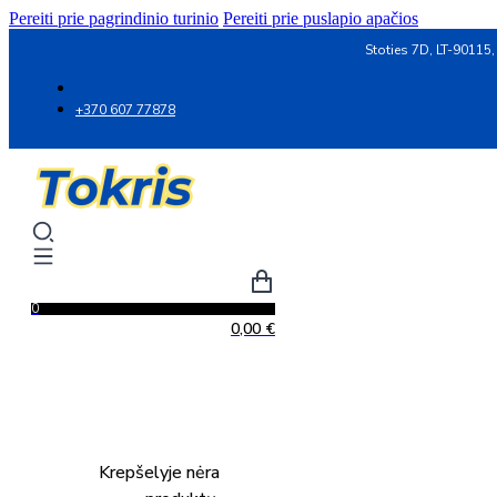
Pereiti prie pagrindinio turinio
Pereiti prie puslapio apačios
Stoties 7D, LT-90115,
+370 607 77878
0
0,00
€
Krepšelyje nėra