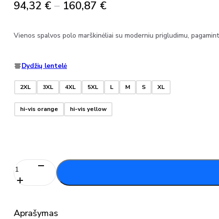
Price
94,32
€
–
160,87
€
range:
94,32 €
Vienos spalvos polo marškinėliai su moderniu prigludimu, pagaminti i
through
160,87 €
Dydžių lentelė
2XL
3XL
4XL
5XL
L
M
S
XL
hi-vis orange
hi-vis yellow
produkto
kiekis:
Polo
marškinėliai
22183-
Aprašymas
771