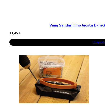
Vinių Sandarinimo Juosta D-T
11,45
€
Į Krepšelį