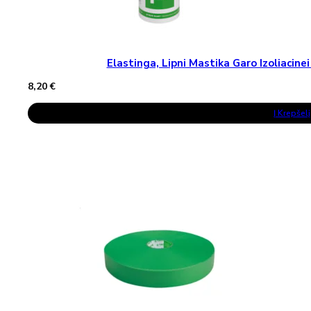
Elastinga, Lipni Mastika Garo Izoliaci
8,20
€
Į Krepšelį