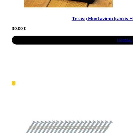
Terasų Montavimo Įrankis H
30,00
€
Į Krepšelį