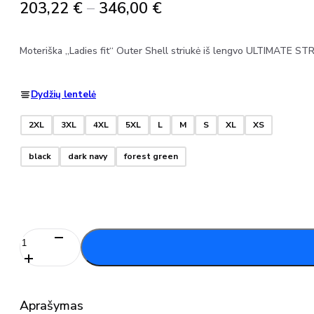
Price
203,22
€
–
346,00
€
range:
203,22 €
Moteriška „Ladies fit“ Outer Shell striukė iš lengvo ULTIMATE STRE
through
346,00 €
Dydžių lentelė
2XL
3XL
4XL
5XL
L
M
S
XL
XS
black
dark navy
forest green
produkto
kiekis:
Outer
Shell
striukė
Aprašymas
moterims