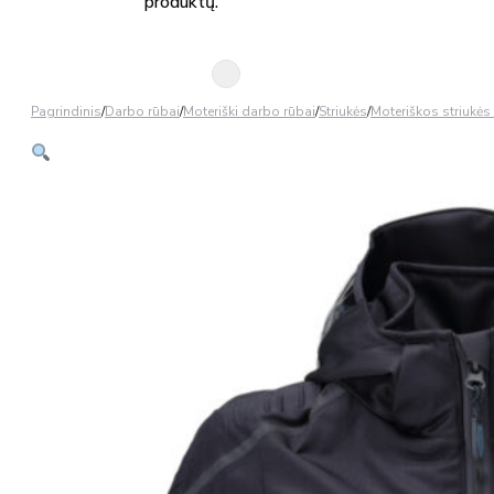
produktų.
Pagrindinis
/
Darbo rūbai
/
Moteriški darbo rūbai
/
Striukės
/
Moteriškos striukės