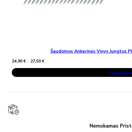
Šaudomos Ankerinės Vinys Jungtos Pla
Price
24,90
€
–
27,50
€
range:
This
24,90 €
Pasirinkti Sa
Product
through
Has
27,50 €
Multiple
Variants.
The
Options
May
Be
Chosen
On
The
Product
Nemokamas Pris
Page