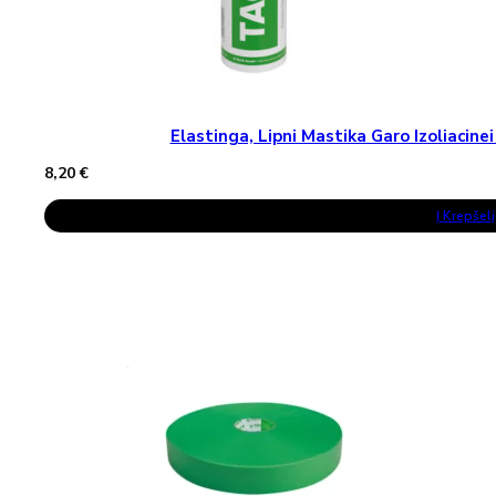
Elastinga, Lipni Mastika Garo Izoliaci
8,20
€
Į Krepšelį