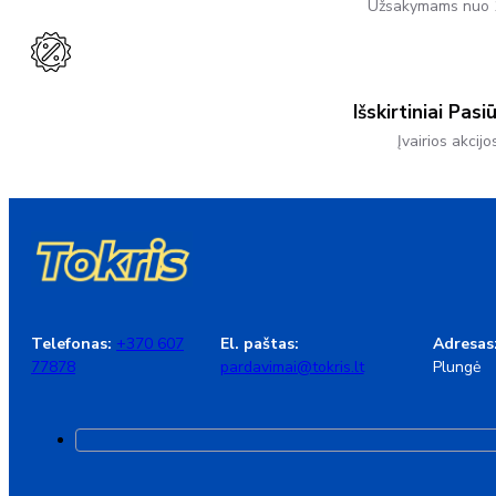
Užsakymams nuo 
Išskirtiniai Pasi
Įvairios akcijo
Telefonas:
+370 607
El. paštas:
Adresas
77878
pardavimai@tokris.lt
Plungė