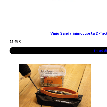
Vinių Sandarinimo Juosta D-T
11,45
€
Į Krepšelį