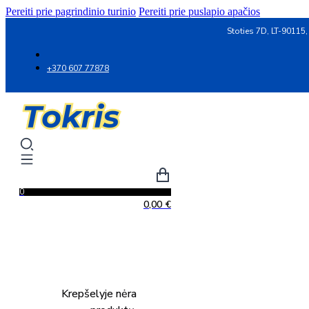
Pereiti prie pagrindinio turinio
Pereiti prie puslapio apačios
Stoties 7D, LT-90115,
+370 607 77878
0
0,00
€
Krepšelyje nėra