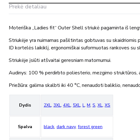
22011-
Prekė detaliau
657
MASCOT®
Moteriška „Ladies fit“ Outer Shell striukė pagaminta iš leng
Striukėje yra nuimamas pašiltintas gobtuvas su skaidriomis p
ID kortelės laikiklį, ergonomiškai suformuotas rankoves su s
Striukėje įsiūti atšvaitai geresniam matomumui.
Audinys: 100 % perdirbto poliesterio, mezgimo struktūros, 
Priežiūra: galima skalbti iki 40 °C, nenaudoti baliklio, nenaud
Dydis
2XL
,
3XL
,
4XL
,
5XL
,
L
,
M
,
S
,
XL
,
XS
Spalva
black
,
dark navy
,
forest green