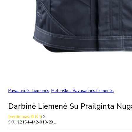
Pavasarinės Liemenės
,
Moteriškos Pavasarinės Liemenės
Darbinė Liemenė Su Prailginta 
Įvertinimas:
0
iš 5
(0)
SKU:
12154-442-010-2XL