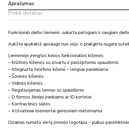
Aprašymas
prailginta
nugara
Prekė detaliau
12154-
442
MASCOT®
Funkcionali darbo liemenė, sukurta patogiam ir saugiam darbui
Aukšta apykaklė apsaugo nuo vėjo, o prailginta nugara sutei
Liemenėje įrengtos kelios funkcionalios kišenės:
– Krūtinės kišenės su atvartu ir paslėptomis spaudėmis
– Integruota telefono kišenė – lengvai pasiekiama
– Šoninės kišenės
– Vidinės kišenės
– Reguliuojamas liemuo su spaudėmis
– D formos žiedas įrankiams ar ID kortelei
– Kontrastinės siūlės
– Atšvaitiniai elementai geresniam matomumui
Dizainas numato vietą įmonės logotipui – puikus pasirinkima