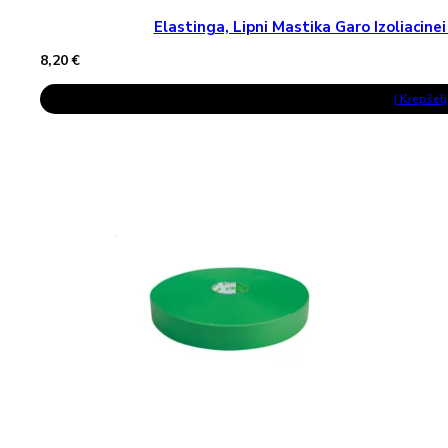
Elastinga, Lipni Mastika Garo Izoliaci
8,20
€
Į Krepšelį