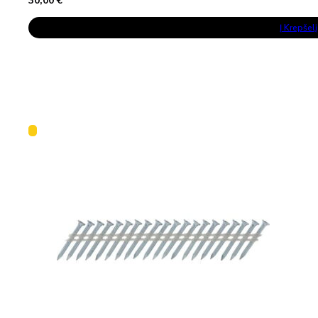
30,00
€
Į Krepšelį