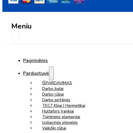
Meniu
Pagrindinis
Parduotuvė
IŠPARDAVIMAS
Darbo batai
Darbo rūbai
Darbo pirštinės
TEC7 Klijai | Hermetikai
Hultafors Įrankiai
Tvirtinimo elementai
Izoliacinės plėvelės
Vaikiški rūbai