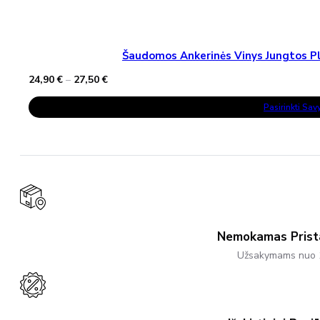
Šaudomos Ankerinės Vinys Jungtos Pla
Price
24,90
€
–
27,50
€
range:
This
24,90 €
Pasirinkti Sa
Product
through
Has
27,50 €
Multiple
Variants.
The
Options
May
Be
Chosen
On
The
Product
Nemokamas Pris
Page
Užsakymams nuo 