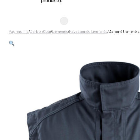
produktų.
Pagrindinis
/
Darbo rūbai
/
Liemenės
/
Pavasarinės Liemenės
/
Darbinė liemenė 