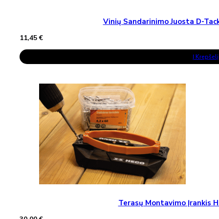
Vinių Sandarinimo Juosta D-T
11,45
€
Į Krepšelį
Terasų Montavimo Įrankis H