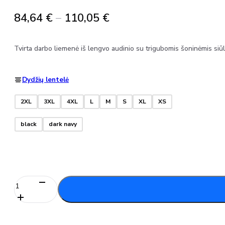
Price
84,64
€
–
110,05
€
range:
84,64 €
Tvirta darbo liemenė iš lengvo audinio su trigubomis šoninėmis siūlė
through
110,05 €
Dydžių lentelė
2XL
3XL
4XL
L
M
S
XL
XS
black
dark navy
produkto
kiekis:
Darbinė
liemenė
su