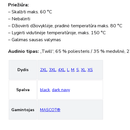
Priežiūra:
– Skalbti maks. 60 °C
– Nebalinti
– Džiovinti džiovyklėje, pradinė temperatūra maks. 80 °C
– Lyginti vidutinėje temperatūroje, maks. 150 °C
– Galimas sausas valymas
Audinio tipas:
„Twill“, 65 % poliesteris / 35 % medvilnė, 
Dydis
2XL
,
3XL
,
4XL
,
L
,
M
,
S
,
XL
,
XS
Spalva
black
,
dark navy
Gamintojas
MASCOT®