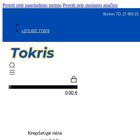
Pereiti prie pagrindinio turinio
Pereiti prie puslapio apačios
Stoties 7D, LT-90115,
+370 607 77878
0
0,00
€
Krepšelyje nėra