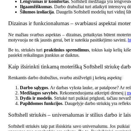
Lengvumas ir komfortas
. Softshell medžiaga yra lengvesnė
Ilgaamžiškumas
. Darbo drabužiai turi atlaikyti intensyvų d
Šilumos izoliacija
. Daugelis Softshell modelių turi vidinį ši
Dizainas ir funkcionalumas – svarbiausi aspektai moter
Ne mažiau svarbus aspektas – dizainas, pritaikytas būtent moterims. 
motyvuoja ne tik jaustis gerai, bet ir suteikia pasitikėjimo savimi.
h
Be to, striukės turi
praktinius sprendimus
, tokius kaip kelių kiš
pasiekti reikalingus įrankius ar daiktus.
Kaip išsirinkti tinkamą moterišką Softshell striukę da
Renkantis darbo drabužius, svarbu atsižvelgti į keletą aspektų:
Darbo sąlygos
. Ar darbas vyksta lauke, ar patalpose? Ar re
Medžiagos savybės
. Rekomenduojama atkreipti dėmesį į
m
Dydis ir modelis
. Striukė turi puikiai priglusti, tačiau neva
Papildomos funkcijos
. Daugelyje darbo striukių yra reflek
Softshell striukės – universalumas ir stilius darbo ir lai
Softshell striukės taip pat išsiskiria savo universalumu. Jos puik