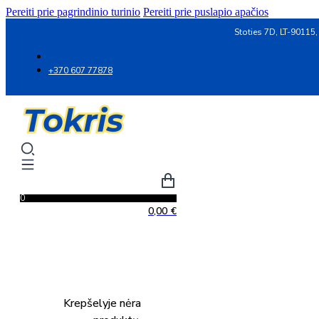
Pereiti prie pagrindinio turinio
Pereiti prie puslapio apačios
Stoties 7D, LT-90115,
+370 607 77878
0
0,00
€
Krepšelyje nėra