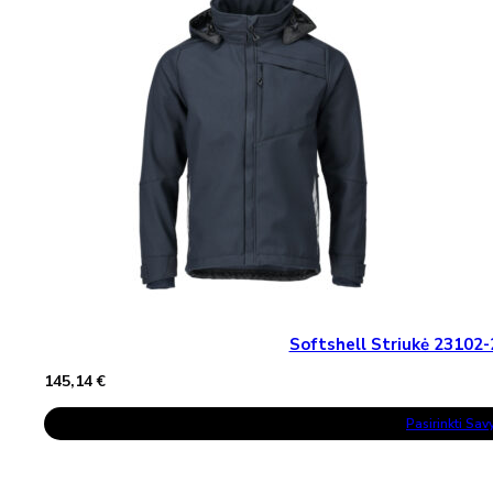
Softshell Striukė 2310
145,14
€
This
Pasirinkti Sa
Product
Has
Multiple
Variants.