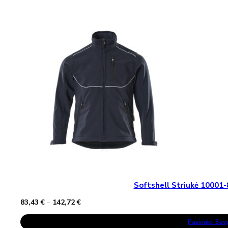
162,08 €
Multiple
Variants.
The
Options
May
Be
Chosen
On
The
Product
Page
Softshell Striukė 1000
Price
83,43
€
–
142,72
€
range:
This
83,43 €
Pasirinkti Sa
Product