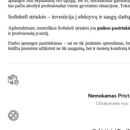
apsaugos nuo nepalankių oro sąlygų. Be to, šiuolaikiniai gamintojai 
tuo pačiu atrodyti profesionaliai visose gyvenimo situacijose. Tok
Softshell striukės – investicija į efektyvų ir saugų darb
Apibendrinant, moteriškos Softshell striukės yra
puikus pasirink
ir profesionalų įvaizdį.
Darbo aprangos pasirinkimas – tai ne tik praktinis sprendimas, b
leidžia įmonėms užtikrinti ne tik saugumą, bet ir moterų komfortą k
Nemokamas Pris
Užsakymams nuo 