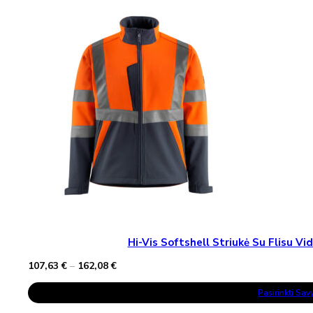
Variants.
The
Options
May
Be
Chosen
On
The
Product
Page
Hi-Vis Softshell Striukė Su Flisu 
Price
107,63
€
–
162,08
€
range:
This
107,63 €
Pasirinkti Sa
Product
through
Has