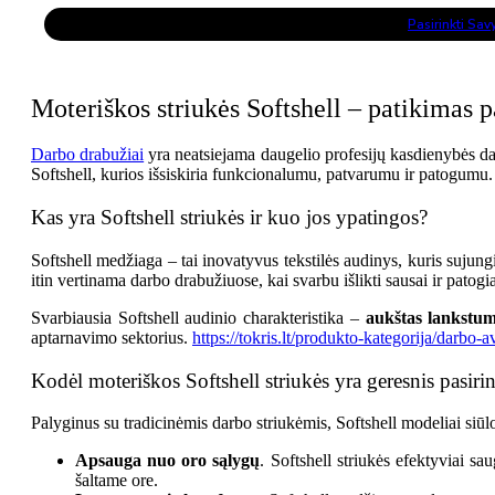
range:
This
177,81 €
Pasirinkti Sa
Product
through
Has
302,44 €
Multiple
Variants.
The
Moteriškos striukės Softshell – patikimas 
Options
May
Be
Darbo drabužiai
yra neatsiejama daugelio profesijų kasdienybės dal
Chosen
Softshell, kurios išsiskiria funkcionalumu, patvarumu ir patogumu. K
On
The
Product
Kas yra Softshell striukės ir kuo jos ypatingos?
Page
Softshell medžiaga – tai inovatyvus tekstilės audinys, kuris sujun
itin vertinama darbo drabužiuose, kai svarbu išlikti sausai ir patogiai
Svarbiausia Softshell audinio charakteristika –
aukštas lankstum
aptarnavimo sektorius.
https://tokris.lt/produkto-kategorija/darbo-a
Kodėl moteriškos Softshell striukės yra geresnis pasi
Palyginus su tradicinėmis darbo striukėmis, Softshell modeliai siūl
Apsauga nuo oro sąlygų
. Softshell striukės efektyviai s
šaltame ore.