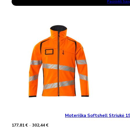
143,93 €
Pasirinkti Sa
Product
through
Has
245,57 €
Multiple
Variants.
The
Options
May
Be
Chosen
On
The
Product
Page
Moteriška Softshell Striukė
Price
177,81
€
–
302,44
€