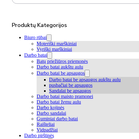
Produktų Kategorijos
Biuro rūbai
Moteriški marškiniai
Vyriški marškiniai
Darbo batai
Batų priežiūros priemonės
Darbo batai aukštu aulu
Darbo batai be apsaugos
Darbo batai be apsaugos aukštu aulu
pusbačiai be apsaugos
Sandalai be apsaugos
Darbo batai maisto pramonei
Darbo batai žemu aulu
Darbo kojinės
Darbo sandalai
Guminiai darbo batai
Raišteliai
Vidpadžiai
Darbo pirštinės