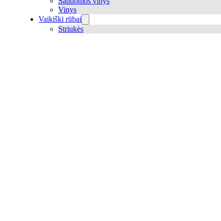
Šaudomos vinys
Vinys
Vaikiški rūbai
Striukės