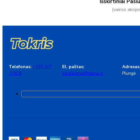
Išskirtiniai Pasi
Įvairios akcijo
Telefonas:
+370 607
El. paštas:
Adresas
77878
pardavimai@tokris.lt
Plungė