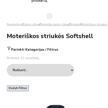
produktų.
Pagrindinis
/
Darbo rūbai
/
Moteriški darbo rūbai
/
Striukės
/
Moteriškos striukės
Moteriškos striukės Softshell
Parinkti Kategorijas / Filtrus
Rodoma 11 rezultatų
Išvalyti Filtrus