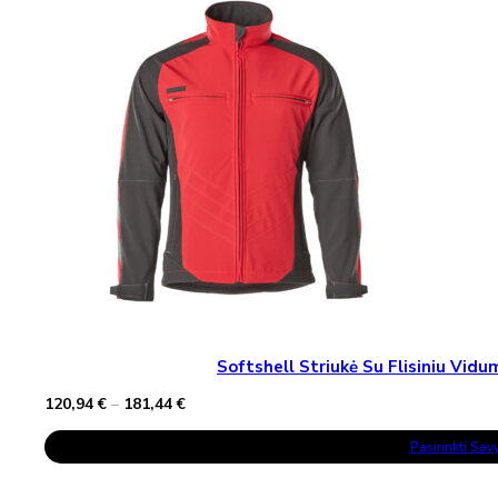
The
Options
May
Be
Chosen
On
The
Product
Page
Softshell Striukė Su Flisiniu Vi
Price
120,94
€
–
181,44
€
range:
This
120,94 €
Pasirinkti Sa
Product
through
Has
181,44 €
Multiple