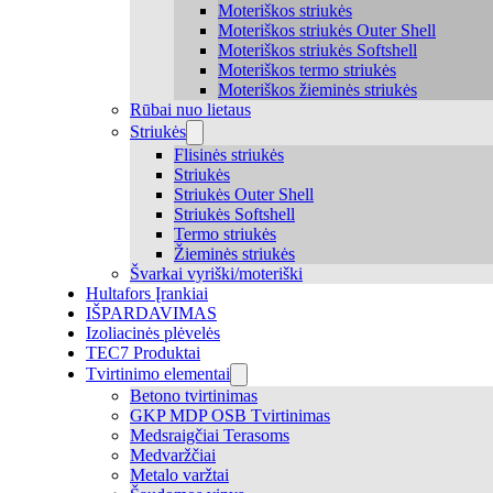
Moteriškos striukės
Moteriškos striukės Outer Shell
Moteriškos striukės Softshell
Moteriškos termo striukės
Moteriškos žieminės striukės
Rūbai nuo lietaus
Striukės
Flisinės striukės
Striukės
Striukės Outer Shell
Striukės Softshell
Termo striukės
Žieminės striukės
Švarkai vyriški/moteriški
Hultafors Įrankiai
IŠPARDAVIMAS
Izoliacinės plėvelės
TEC7 Produktai
Tvirtinimo elementai
Betono tvirtinimas
GKP MDP OSB Tvirtinimas
Medsraigčiai Terasoms
Medvaržčiai
Metalo varžtai