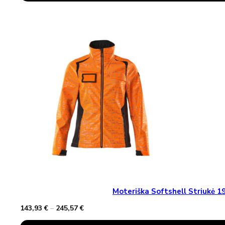
through
Has
142,72 €
Multiple
Variants.
The
Options
May
Be
Chosen
On
The
Product
Page
Moteriška Softshell Striukė
Price
143,93
€
–
245,57
€
range:
This