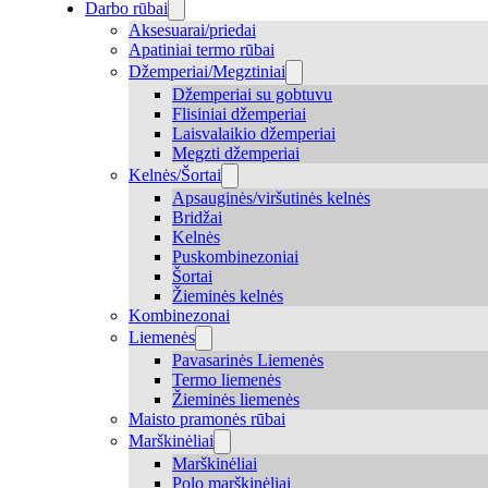
Darbo rūbai
Aksesuarai/priedai
Apatiniai termo rūbai
Džemperiai/Megztiniai
Džemperiai su gobtuvu
Flisiniai džemperiai
Laisvalaikio džemperiai
Megzti džemperiai
Kelnės/Šortai
Apsauginės/viršutinės kelnės
Bridžai
Kelnės
Puskombinezoniai
Šortai
Žieminės kelnės
Kombinezonai
Liemenės
Pavasarinės Liemenės
Termo liemenės
Žieminės liemenės
Maisto pramonės rūbai
Marškinėliai
Marškinėliai
Polo marškinėliai