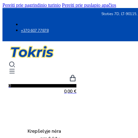
Pereiti prie pagrindinio turinio
Pereiti prie puslapio apačios
Stoties 7D, LT-90115,
+370 607 77878
0
0,00
€
Krepšelyje nėra