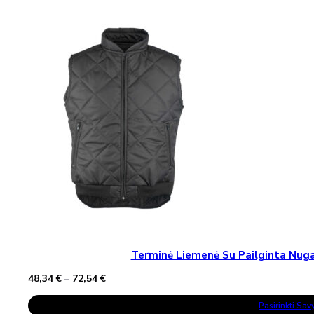
58,02 €
Multiple
Variants.
The
Options
May
Be
Chosen
On
The
Product
Page
Terminė Liemenė Su Pailginta Nu
Price
48,34
€
–
72,54
€
range:
This
48,34 €
Pasirinkti Sa
Product