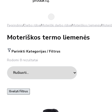
produktų.
Pagrindinis
/
Darbo rūbai
/
Moteriški darbo rūbai
/
Moteriškos liemenės
/
Moteri
Moteriškos termo liemenės
Parinkti Kategorijas / Filtrus
Rodomi 8 rezultatai
Išvalyti Filtrus