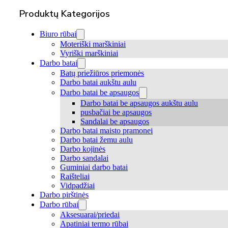
Produktų Kategorijos
Biuro rūbai
Moteriški marškiniai
Vyriški marškiniai
Darbo batai
Batų priežiūros priemonės
Darbo batai aukštu aulu
Darbo batai be apsaugos
Darbo batai be apsaugos aukštu aulu
pusbačiai be apsaugos
Sandalai be apsaugos
Darbo batai maisto pramonei
Darbo batai žemu aulu
Darbo kojinės
Darbo sandalai
Guminiai darbo batai
Raišteliai
Vidpadžiai
Darbo pirštinės
Darbo rūbai
Aksesuarai/priedai
Apatiniai termo rūbai