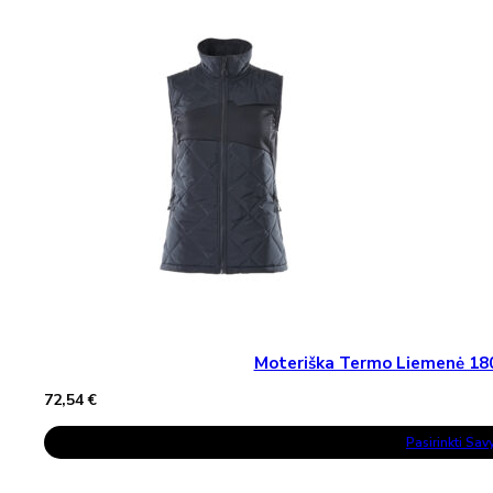
The
Options
May
Be
Chosen
On
The
Product
Page
Moteriška Termo Liemenė 1
72,54
€
This
Pasirinkti Sa
Product
Has
Multiple