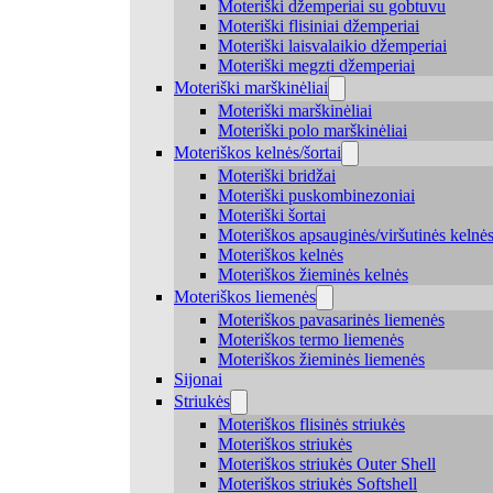
Moteriški džemperiai su gobtuvu
Moteriški flisiniai džemperiai
Moteriški laisvalaikio džemperiai
Moteriški megzti džemperiai
Moteriški marškinėliai
Moteriški marškinėliai
Moteriški polo marškinėliai
Moteriškos kelnės/šortai
Moteriški bridžai
Moteriški puskombinezoniai
Moteriški šortai
Moteriškos apsauginės/viršutinės kelnė
Moteriškos kelnės
Moteriškos žieminės kelnės
Moteriškos liemenės
Moteriškos pavasarinės liemenės
Moteriškos termo liemenės
Moteriškos žieminės liemenės
Sijonai
Striukės
Moteriškos flisinės striukės
Moteriškos striukės
Moteriškos striukės Outer Shell
Moteriškos striukės Softshell