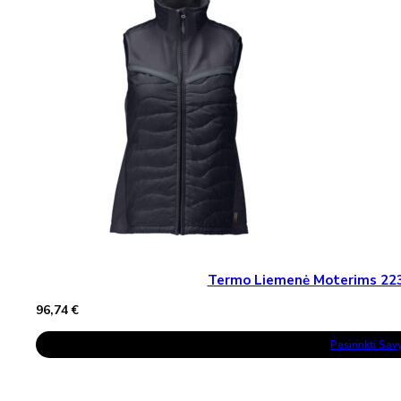
Termo Liemenė Moterims 2
96,74
€
This
Pasirinkti Sa
Product
Has
Multiple
Variants.