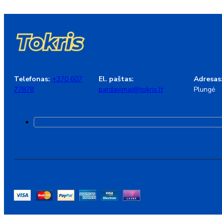
Telefonas:
+370 607
El. paštas:
Adresas
77878
pardavimai@tokris.lt
Plungė