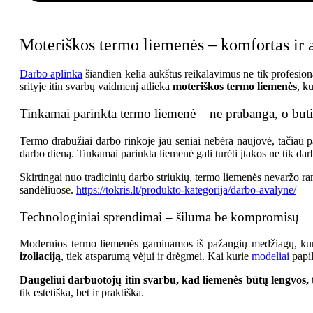
through
Has
72,54 €
Multiple
Variants.
The
Moteriškos termo liemenės – komfortas ir
Options
May
Be
Darbo aplinka
šiandien kelia aukštus reikalavimus ne tik profesion
Chosen
srityje itin svarbų vaidmenį atlieka
moteriškos termo liemenės
, k
On
The
Product
Tinkamai parinkta termo liemenė – ne prabanga, o būt
Page
Termo drabužiai darbo rinkoje jau seniai nebėra naujovė, tačiau p
darbo dieną. Tinkamai parinkta liemenė gali turėti įtakos ne tik dar
Skirtingai nuo tradicinių darbo striukių, termo liemenės nevaržo rank
sandėliuose.
https://tokris.lt/produkto-kategorija/darbo-avalyne/
Technologiniai sprendimai – šiluma be kompromisų
Modernios termo liemenės gaminamos iš pažangių medžiagų, kurios 
izoliaciją
, tiek atsparumą vėjui ir drėgmei. Kai kurie
modeliai
papil
Daugeliui darbuotojų itin svarbu, kad liemenės būtų lengvos, 
tik estetiška, bet ir praktiška.