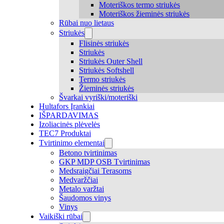
Moteriškos termo striukės
Moteriškos žieminės striukės
Rūbai nuo lietaus
Striukės
Flisinės striukės
Striukės
Striukės Outer Shell
Striukės Softshell
Termo striukės
Žieminės striukės
Švarkai vyriški/moteriški
Hultafors Įrankiai
IŠPARDAVIMAS
Izoliacinės plėvelės
TEC7 Produktai
Tvirtinimo elementai
Betono tvirtinimas
GKP MDP OSB Tvirtinimas
Medsraigčiai Terasoms
Medvaržčiai
Metalo varžtai
Šaudomos vinys
Vinys
Vaikiški rūbai