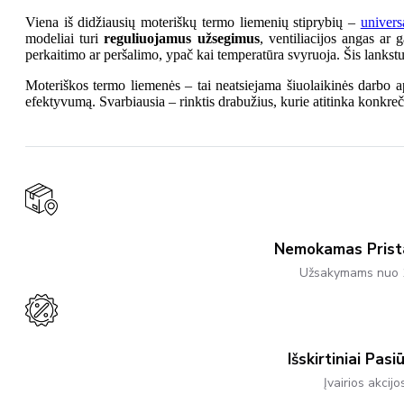
Viena iš didžiausių moteriškų termo liemenių stiprybių –
univer
modeliai turi
reguliuojamus užsegimus
, ventiliacijos angas ar
perkaitimo ar peršalimo, ypač kai temperatūra svyruoja. Šis lankst
Moteriškos termo liemenės – tai neatsiejama šiuolaikinės darbo ap
efektyvumą. Svarbiausia – rinktis drabužius, kurie atitinka konkreči
Nemokamas Pris
Užsakymams nuo 
Išskirtiniai Pasi
Įvairios akcijo