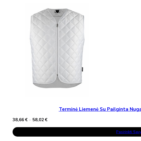
Variants.
The
Options
May
Be
Chosen
On
The
Product
Page
Terminė Liemenė Su Pailginta Nu
Price
38,66
€
–
58,02
€
range:
This
38,66 €
Pasirinkti Sa
Product
through
Has