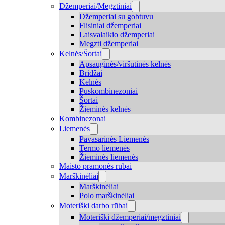
Džemperiai/Megztiniai
Džemperiai su gobtuvu
Flisiniai džemperiai
Laisvalaikio džemperiai
Megzti džemperiai
Kelnės/Šortai
Apsauginės/viršutinės kelnės
Bridžai
Kelnės
Puskombinezoniai
Šortai
Žieminės kelnės
Kombinezonai
Liemenės
Pavasarinės Liemenės
Termo liemenės
Žieminės liemenės
Maisto pramonės rūbai
Marškinėliai
Marškinėliai
Polo marškinėliai
Moteriški darbo rūbai
Moteriški džemperiai/megztiniai