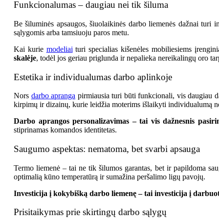
Funkcionalumas – daugiau nei tik šiluma
Be šiluminės apsaugos, šiuolaikinės darbo liemenės dažnai turi i
sąlygomis arba tamsiuoju paros metu.
Kai kurie
modeliai
turi specialias kišenėles mobiliesiems įrengin
skalėje
, todėl jos geriau priglunda ir nepalieka nereikalingų oro t
Estetika ir individualumas darbo aplinkoje
Nors
darbo apranga
pirmiausia turi būti funkcionali, vis daugiau d
kirpimų ir dizainų, kurie leidžia moterims išlaikyti individualumą n
Darbo aprangos personalizavimas – tai vis dažnesnis pasir
stiprinamas komandos identitetas.
Saugumo aspektas: nematoma, bet svarbi apsauga
Termo liemenė – tai ne tik šilumos garantas, bet ir papildoma sa
optimalią kūno temperatūrą ir sumažina peršalimo ligų pavojų.
Investicija į kokybišką darbo liemenę – tai investicija į darb
Prisitaikymas prie skirtingų darbo sąlygų