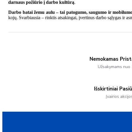
darnaus požiūrio į darbo kultūrą
.
Darbo batai žemu aulu – tai patogumo, saugumo ir mobilumo
kojų. Svarbiausia – rinktis atsakingai, įvertinus darbo sąlygas ir as
Nemokamas Pris
Užsakymams nuo 
Išskirtiniai Pasi
Įvairios akcijo