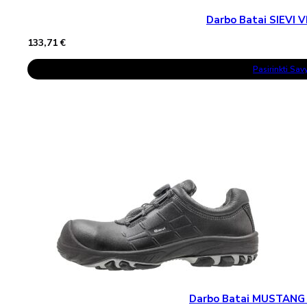
Darbo Batai SIEVI V
133,71
€
This
Pasirinkti Sa
Product
Has
Multiple
Variants.
The
Options
May
Be
Chosen
On
The
Product
Page
Darbo Batai MUSTANG