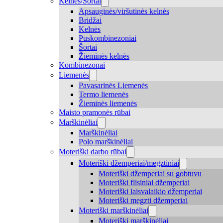
Kelnės/Šortai
Apsauginės/viršutinės kelnės
Bridžai
Kelnės
Puskombinezoniai
Šortai
Žieminės kelnės
Kombinezonai
Liemenės
Pavasarinės Liemenės
Termo liemenės
Žieminės liemenės
Maisto pramonės rūbai
Marškinėliai
Marškinėliai
Polo marškinėliai
Moteriški darbo rūbai
Moteriški džemperiai/megztiniai
Moteriški džemperiai su gobtuvu
Moteriški flisiniai džemperiai
Moteriški laisvalaikio džemperiai
Moteriški megzti džemperiai
Moteriški marškinėliai
Moteriški marškinėliai