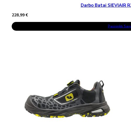
Darbo Batai SIEVIAIR 
228,99
€
This
Pasirinkti Sa
Product
Has
Multiple
Variants.
The
Options
May
Be
Chosen
On
The
Product
Page