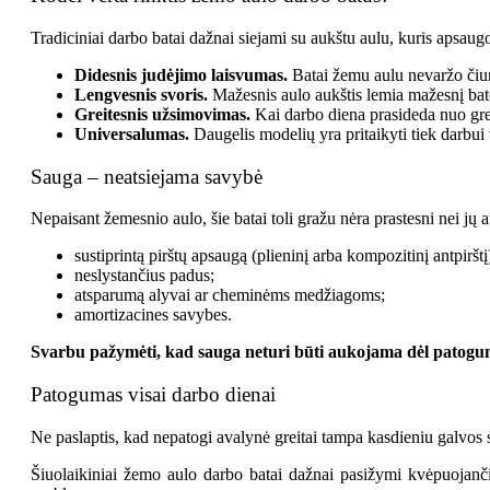
Tradiciniai darbo batai dažnai siejami su aukštu aulu, kuris apsau
Didesnis judėjimo laisvumas.
Batai žemu aulu nevaržo čiurn
Lengvesnis svoris.
Mažesnis aulo aukštis lemia mažesnį bato
Greitesnis užsimovimas.
Kai darbo diena prasideda nuo greit
Universalumas.
Daugelis modelių yra pritaikyti tiek darbui 
Sauga – neatsiejama savybė
Nepaisant žemesnio aulo, šie batai toli gražu nėra prastesni nei jų 
sustiprintą pirštų apsaugą (plieninį arba kompozitinį antpirštį
neslystančius padus;
atsparumą alyvai ar cheminėms medžiagoms;
amortizacines savybes.
Svarbu pažymėti, kad sauga neturi būti aukojama dėl patog
Patogumas visai darbo dienai
Ne paslaptis, kad nepatogi avalynė greitai tampa kasdieniu galvos
Šiuolaikiniai žemo aulo darbo batai dažnai pasižymi kvėpuojan