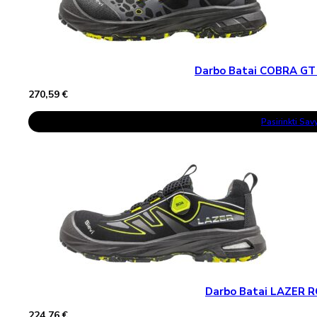
Darbo Batai COBRA GT
270,59
€
This
Pasirinkti Sa
Product
Has
Multiple
Variants.
The
Options
May
Be
Chosen
On
The
Product
Page
Darbo Batai LAZER 
224,76
€