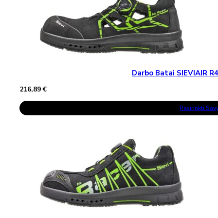
Options
May
Be
Chosen
On
The
Product
Page
Darbo Batai SIEVIAIR 
216,89
€
This
Pasirinkti Sa
Product
Has
Multiple
Variants.
The
Options
May
Be
Chosen
On
The
Product
Page