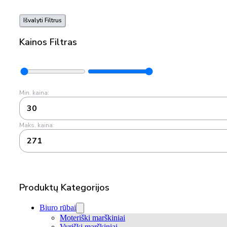
Išvalyti Filtrus
Kainos Filtras
Min. kaina:
30
Maks. kaina:
271
Produktų Kategorijos
Biuro rūbai
Moteriški marškiniai
Vyriški marškiniai