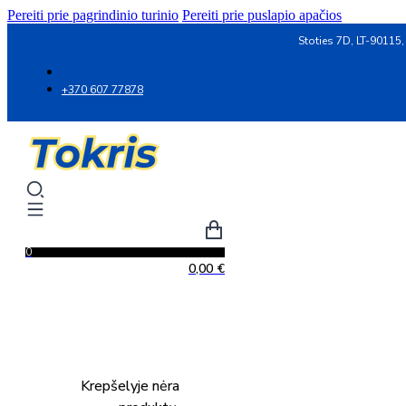
Pereiti prie pagrindinio turinio
Pereiti prie puslapio apačios
Stoties 7D, LT-90115,
+370 607 77878
0
0,00
€
Krepšelyje nėra