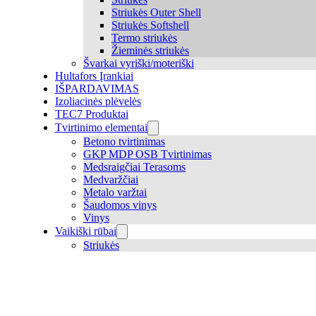
Striukės Outer Shell
Striukės Softshell
Termo striukės
Žieminės striukės
Švarkai vyriški/moteriški
Hultafors Įrankiai
IŠPARDAVIMAS
Izoliacinės plėvelės
TEC7 Produktai
Tvirtinimo elementai
Betono tvirtinimas
GKP MDP OSB Tvirtinimas
Medsraigčiai Terasoms
Medvaržčiai
Metalo varžtai
Šaudomos vinys
Vinys
Vaikiški rūbai
Striukės