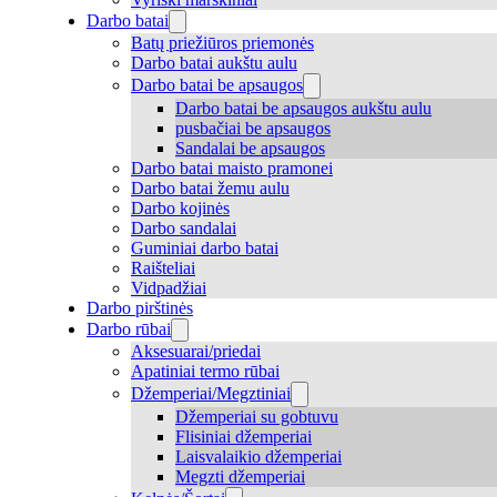
Darbo batai
Batų priežiūros priemonės
Darbo batai aukštu aulu
Darbo batai be apsaugos
Darbo batai be apsaugos aukštu aulu
pusbačiai be apsaugos
Sandalai be apsaugos
Darbo batai maisto pramonei
Darbo batai žemu aulu
Darbo kojinės
Darbo sandalai
Guminiai darbo batai
Raišteliai
Vidpadžiai
Darbo pirštinės
Darbo rūbai
Aksesuarai/priedai
Apatiniai termo rūbai
Džemperiai/Megztiniai
Džemperiai su gobtuvu
Flisiniai džemperiai
Laisvalaikio džemperiai
Megzti džemperiai