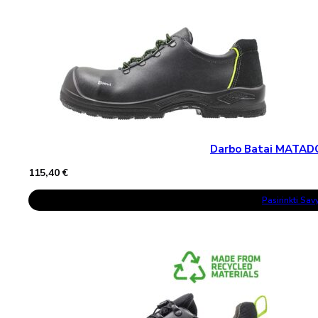
Has
Multiple
Variants.
The
Options
May
Be
Chosen
On
The
Product
Page
Darbo Batai MATAD
115,40
€
This
Pasirinkti Sa
Product
Has
Multiple
Variants.
The
Options
May
Be
Chosen
On
The