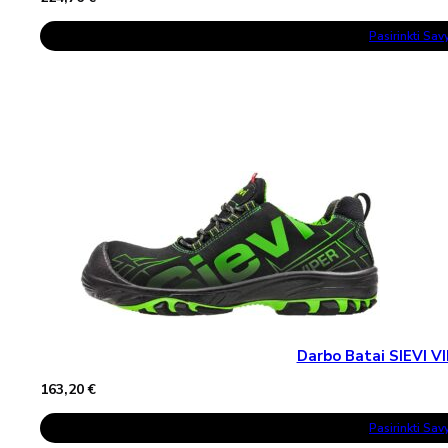
This
Pasirinkti Sa
Product
Has
Multiple
Variants.
The
Options
May
Be
Chosen
On
The
Product
Page
Darbo Batai SIEVI V
163,20
€
This
Pasirinkti Sa
Product