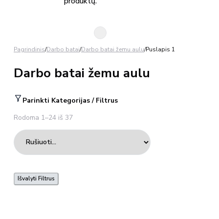
produktų.
Pagrindinis
/
Darbo batai
/
Darbo batai žemu aulu
/
Puslapis 1
Darbo batai žemu aulu
Parinkti Kategorijas / Filtrus
Rodoma 1–24 iš 37
Išvalyti Filtrus