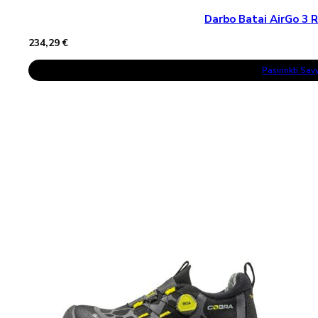
Darbo Batai AirGo 3 R
234,29
€
This
Pasirinkti Sa
Product
Has
Multiple
Variants.
The
Options
May
Be
Chosen
On
The
Product
Page