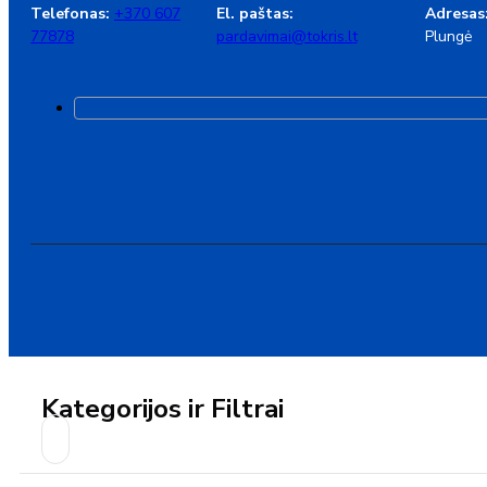
Telefonas:
+370 607
El. paštas:
Adresas
77878
pardavimai@tokris.lt
Plungė
Kategorijos ir Filtrai