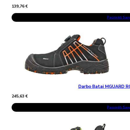
139,76
€
This
Pasirinkti Sa
Product
Has
Multiple
Variants.
The
Options
May
Be
Chosen
On
The
Product
Page
Darbo Batai MGUARD R
245,63
€
This
Pasirinkti Sa
Product
Has
Multiple
Variants.
The