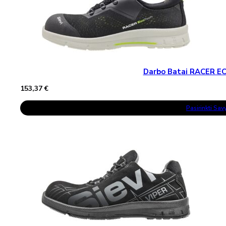
Product
Page
Darbo Batai RACER E
153,37
€
This
Pasirinkti Sa
Product
Has
Multiple
Variants.
The
Options
May
Be
Chosen
On
The
Product
Page